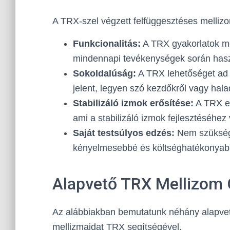
A TRX-szel végzett felfüggesztéses melliz
Funkcionalitás:
A TRX gyakorlatok m
mindennapi tevékenységek során haszn
Sokoldalúság:
A TRX lehetőséget ad a
jelent, legyen szó kezdőkről vagy hala
Stabilizáló izmok erősítése:
A TRX ed
ami a stabilizáló izmok fejlesztéséhez 
Saját testsúlyos edzés:
Nem szüksége
kényelmesebbé és költséghatékonyabb
Alapvető TRX Mellizom 
Az alábbiakban bemutatunk néhány alapvet
mellizmaidat TRX segítségével.