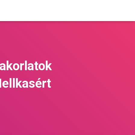
akorlatok
ellkasért