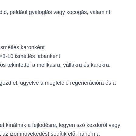
ió, például gyaloglás vagy kocogás, valamint
ismétlés karonként
8-10 ismétlés lábanként
s tekintettel a mellkasra, vállakra és karokra.
gezd el, ügyelve a megfelelő regenerációra és a
t kínálnak a fejlődésre, legyen szó kezdőről vagy
k az izomnövekedést segítik elő, hanem a