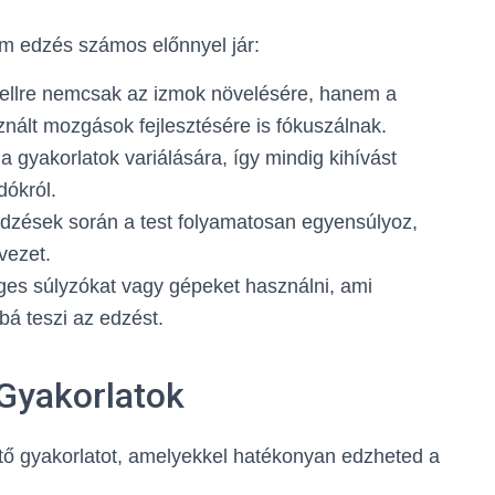
om edzés számos előnnyel jár:
ellre nemcsak az izmok növelésére, hanem a
ált mozgások fejlesztésére is fókuszálnak.
 gyakorlatok variálására, így mindig kihívást
dókról.
zések során a test folyamatosan egyensúlyoz,
vezet.
s súlyzókat vagy gépeket használni, ami
á teszi az edzést.
Gyakorlatok
ő gyakorlatot, amelyekkel hatékonyan edzheted a