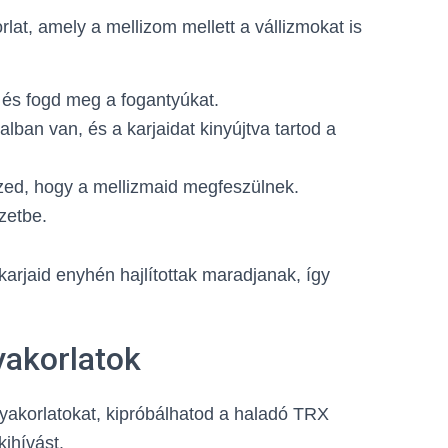
at, amely a mellizom mellett a vállizmokat is
, és fogd meg a fogantyúkat.
lban van, és a karjaidat kinyújtva tartod a
érzed, hogy a mellizmaid megfeszülnek.
zetbe.
arjaid enyhén hajlítottak maradjanak, így
akorlatok
akorlatokat, kipróbálhatod a haladó TRX
ihívást.