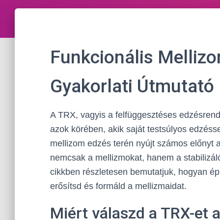
Funkcionális Melliz
Gyakorlati Útmutató
A TRX, vagyis a felfüggesztéses edzésrend
azok körében, akik saját testsúlyos edzésse
mellizom edzés terén nyújt számos előnyt 
nemcsak a mellizmokat, hanem a stabilizál
cikkben részletesen bemutatjuk, hogyan é
erősítsd és formáld a mellizmaidat.
Miért válaszd a TRX-et 