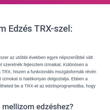
om Edzés TRX-szel:
szer az utóbbi években egyre népszerűbbé vált
l szeretnék fejleszteni izmaikat. Különösen a
a TRX, hiszen a funkcionális mozgásformák révén
ó izmokat is hatékonyan dolgoztatja. Ebben a
pítheted be a TRX-et az edzésprogramodba, hogy
a mellizom edzéshez?