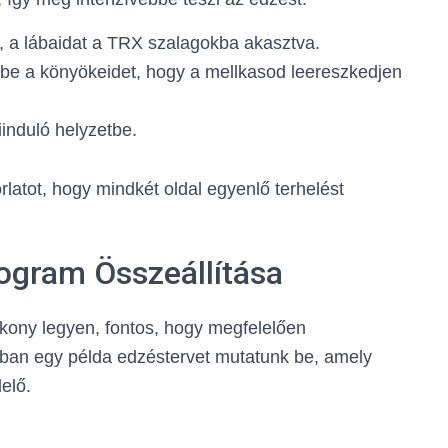
, a lábaidat a TRX szalagokba akasztva.
d be a könyökeidet, hogy a mellkasod leereszkedjen
kiinduló helyzetbe.
latot, hogy mindkét oldal egyenlő terhelést
ogram Összeállítása
ony legyen, fontos, hogy megfelelően
akban egy példa edzéstervet mutatunk be, amely
elő.