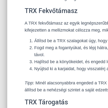
TRX Fekvőtámasz
A TRX fekvőtámasz az egyik legnépszerűbb
kifejezetten a mellizmokat célozza meg, mik
Állítsd be a TRX szalagokat úgy, hog
Fogd meg a fogantyúkat, és lépj hátra
távol.
Hajlítsd be a könyökeidet, és engedd l
Nyújtsd ki a karjaidat, hogy visszatérj 
Tipp:
Minél alacsonyabbra engeded a TRX sz
állítsd be a nehézségi szintet a saját edzet
TRX Tárogatás