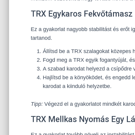
TRX Egykaros Fekvőtámasz
Ez a gyakorlat nagyobb stabilitást és erőt ig
tartanod.
Állítsd be a TRX szalagokat közepes 
Fogd meg a TRX egyik fogantyúját, és 
A szabad karodat helyezd a csípődre va
Hajlítsd be a könyöködet, és engedd le
karodat a kiinduló helyzetbe.
Tipp:
Végezd el a gyakorlatot mindkét karod
TRX Mellkas Nyomás Egy Lá
Ez a gyakorlat tovább növeli az instabilitás