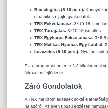
Bemelegítés (5-10 perc):
Könnyű kard
dinamikus nyújtó gyakorlatok.
TRX Fekvőtámasz:
3×10-15 ismétlés
TRX Tárogatás:
3×10-15 ismétlés
TRX Egykaros Fekvőtámasz:
3×6-8 
TRX Mellkas Nyomás Egy Lábbal:
3×
Levezetés (5-10 perc):
Nyújtás, különö
Ezt a programot hetente 2-3 alkalommal vé
fokozatos fejlődésre.
Záró Gondolatok
A TRX mellizom edzések sokféle lehetősége
haladóról. Az ilyen típusú edzések nemcsa