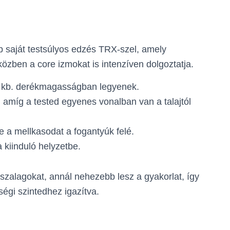
 saját testsúlyos edzés TRX-szel, amely
özben a core izmokat is intenzíven dolgoztatja.
y kb. derékmagasságban legyenek.
, amíg a tested egyenes vonalban van a talajtól
e a mellkasodat a fogantyúk felé.
a kiinduló helyzetbe.
alagokat, annál nehezebb lesz a gyakorlat, így
tségi szintedhez igazítva.