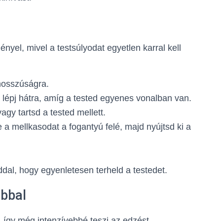
ényel, mivel a testsúlyodat egyetlen karral kell
hosszúságra.
lépj hátra, amíg a tested egyenes vonalban van.
gy tartsd a tested mellett.
 a mellkasodat a fogantyú felé, majd nyújtsd ki a
dal, hogy egyenletesen terheld a testedet.
bbal
t, így még intenzívebbé teszi az edzést.