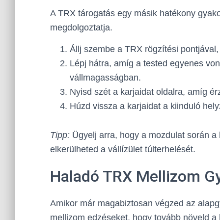
A TRX tárogatás egy másik hatékony gyakorl
megdolgoztatja.
Állj szembe a TRX rögzítési pontjával
Lépj hátra, amíg a tested egyenes vona
vállmagasságban.
Nyisd szét a karjaidat oldalra, amíg 
Húzd vissza a karjaidat a kiinduló hely
Tipp:
Ügyelj arra, hogy a mozdulat során a k
elkerülheted a vállízület túlterhelését.
Haladó TRX Mellizom Gy
Amikor már magabiztosan végzed az alapgy
mellizom edzéseket, hogy tovább növeld a k