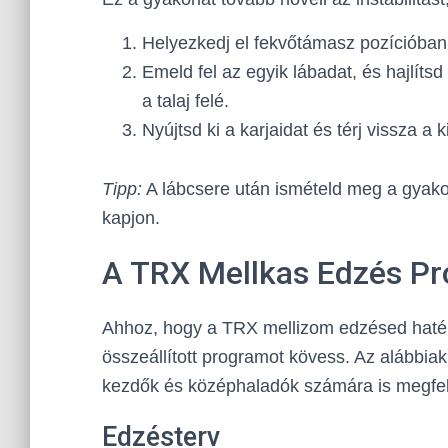
Helyezkedj el fekvőtámasz pozícióban
Emeld fel az egyik lábadat, és hajlíts
a talaj felé.
Nyújtsd ki a karjaidat és térj vissza a 
Tipp:
A lábcsere után ismételd meg a gyakor
kapjon.
A TRX Mellkas Edzés Pr
Ahhoz, hogy a TRX mellizom edzésed haték
összeállított programot kövess. Az alábbi
kezdők és középhaladók számára is megfel
Edzésterv