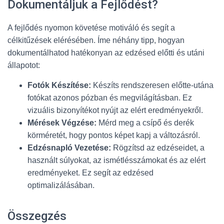
Dokumentáljuk a Fejlődést?
A fejlődés nyomon követése motiváló és segít a
célkitűzések elérésében. Íme néhány tipp, hogyan
dokumentálhatod hatékonyan az edzésed előtti és utáni
állapotot:
Fotók Készítése:
Készíts rendszeresen előtte-utána
fotókat azonos pózban és megvilágításban. Ez
vizuális bizonyítékot nyújt az elért eredményekről.
Mérések Végzése:
Mérd meg a csípő és derék
körméretét, hogy pontos képet kapj a változásról.
Edzésnapló Vezetése:
Rögzítsd az edzéseidet, a
használt súlyokat, az ismétlésszámokat és az elért
eredményeket. Ez segít az edzésed
optimalizálásában.
Összegzés