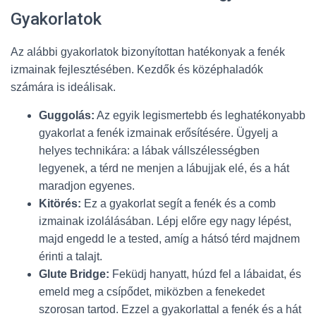
Gyakorlatok
Az alábbi gyakorlatok bizonyítottan hatékonyak a fenék
izmainak fejlesztésében. Kezdők és középhaladók
számára is ideálisak.
Guggolás:
Az egyik legismertebb és leghatékonyabb
gyakorlat a fenék izmainak erősítésére. Ügyelj a
helyes technikára: a lábak vállszélességben
legyenek, a térd ne menjen a lábujjak elé, és a hát
maradjon egyenes.
Kitörés:
Ez a gyakorlat segít a fenék és a comb
izmainak izolálásában. Lépj előre egy nagy lépést,
majd engedd le a tested, amíg a hátsó térd majdnem
érinti a talajt.
Glute Bridge:
Feküdj hanyatt, húzd fel a lábaidat, és
emeld meg a csípődet, miközben a fenekedet
szorosan tartod. Ezzel a gyakorlattal a fenék és a hát