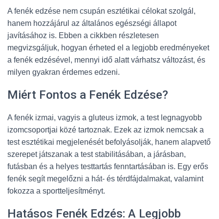
A fenék edzése nem csupán esztétikai célokat szolgál,
hanem hozzájárul az általános egészségi állapot
javításához is. Ebben a cikkben részletesen
megvizsgáljuk, hogyan érheted el a legjobb eredményeket
a fenék edzésével, mennyi idő alatt várhatsz változást, és
milyen gyakran érdemes edzeni.
Miért Fontos a Fenék Edzése?
A fenék izmai, vagyis a gluteus izmok, a test legnagyobb
izomcsoportjai közé tartoznak. Ezek az izmok nemcsak a
test esztétikai megjelenését befolyásolják, hanem alapvető
szerepet játszanak a test stabilitásában, a járásban,
futásban és a helyes testtartás fenntartásában is. Egy erős
fenék segít megelőzni a hát- és térdfájdalmakat, valamint
fokozza a sportteljesítményt.
Hatásos Fenék Edzés: A Legjobb