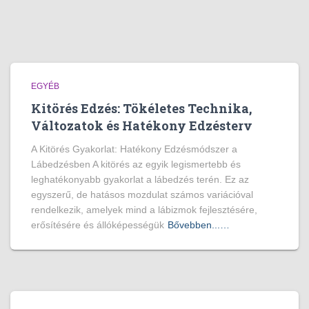
EGYÉB
Kitörés Edzés: Tökéletes Technika,
Változatok és Hatékony Edzésterv
A Kitörés Gyakorlat: Hatékony Edzésmódszer a
Lábedzésben A kitörés az egyik legismertebb és
leghatékonyabb gyakorlat a lábedzés terén. Ez az
egyszerű, de hatásos mozdulat számos variációval
rendelkezik, amelyek mind a lábizmok fejlesztésére,
erősítésére és állóképességük
Bővebben...…