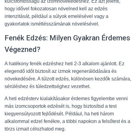
kulcsfontosságú az izomnövekedéshez. Ez azt jelenti,
hogy idővel fokozatosan növelned kell az edzés
intenzitását, például a súlyok emelésével vagy a
gyakorlatok ismétlésszámának növelésével.
Fenék Edzés: Milyen Gyakran Érdemes
Végezned?
A hatékony fenék edzéshez heti 2-3 alkalom ajánlott. Ez
elegendő időt biztosít az izmok regenerálódására és
növekedésére. A túlzott edzés, különösen kezdők számára,
sérüléshez és túledzettséghez vezethet.
A heti edzésterv kialakításakor érdemes figyelembe venni
más izomcsoportok edzését is, hogy biztosítsd a test
kiegyensúlyozott fejlődését. Például, ha heti három
alkalommal edzel fenékre, a többi napokon a felsőtest és a
törzs izmait célozhatod meg.